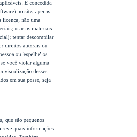
 aplicáveis. É concedida
tware) no site, apenas
a licença, não uma
riais; usar os materiais
ial); tentar descompilar
r direitos autorais ou
pessoa ou 'espelhe' os
 se você violar alguma
 a visualização desses
ados em sua posse, seja
es, que são pequenos
screve quais informações
s cookies. Também