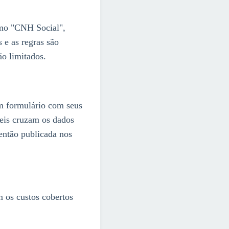
omo "CNH Social",
 e as regras são
ão limitados.
um formulário com seus
veis cruzam os dados
 então publicada nos
m os custos cobertos