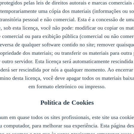
 protegidos pelas leis de direitos autorais e marcas comerciais
 temporariamente uma cópia dos materiais (informações ou sof
 transitória pessoal e não comercial. Esta é a concessão de um
 e, sob esta licença, você não pode: modificar ou copiar os mate
e comercial ou para exibição pública (comercial ou não comerc
eversa de qualquer software contido no site; remover quaisque
opriedade dos materiais; ou transferir os materiais para outra 
 outro servidor. Esta licença será automaticamente rescindida
oderá ser rescindida por nós a qualquer momento. Ao encerrar
rmino desta licença, você deve apagar todos os materiais baix
em formato eletrónico ou impresso.
Política de Cookies
m em quase todos os sites profissionais, este site usa cooki
u computador, para melhorar sua experiência. Esta página de
mo as usamos e por que às vezes precisamos armazenar esse